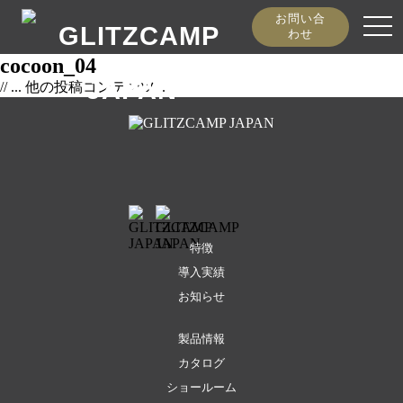
お問い合
togg
わせ
navi
cocoon_04
// ... 他の投稿コンテンツ ...
特徴
導入実績
お知らせ
製品情報
カタログ
ショールーム