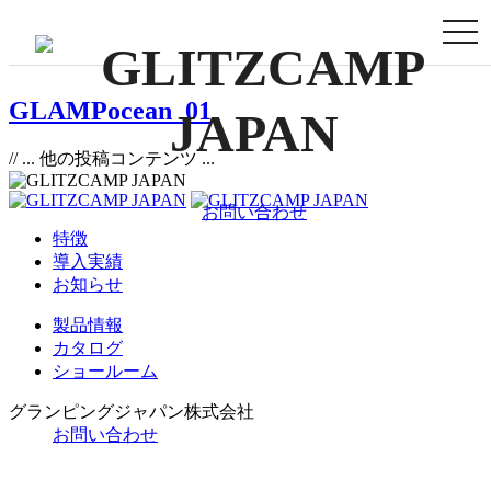
togg
navi
GLAMPocean_01
// ... 他の投稿コンテンツ ...
お問い合わせ
特徴
導入実績
お知らせ
製品情報
カタログ
ショールーム
グランピングジャパン株式会社
お問い合わせ